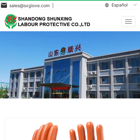
Español
sales@sxglove.com |
Toggl
navig