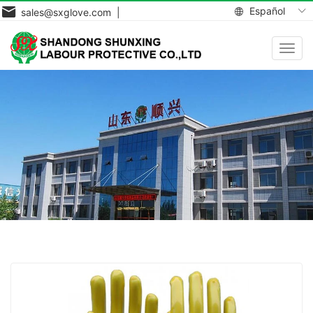
Español
sales@sxglove.com |
Toggl
navig