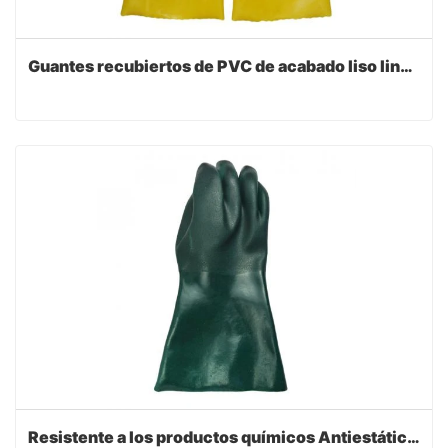
Guantes recubiertos de PVC de acabado liso lino de algodón 45cm
Resistente a los productos químicos Antiestático Verde Pvc de doble inmersión 14" Guantelete