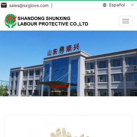
Español
sales@sxglove.com |
Toggl
navig