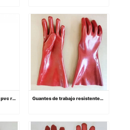
Guantes protectores de seguridad de pvc rojo oscuro 27cm
Guantes de trabajo de seguridad sumergidos en pvc rojo oscuro 35cm
Contact Now
Guantes de seguridad de pvc rojo oscuro de alta resistencia 30cm
Guantes de trabajo resistentes al aceite de pvc rojo oscuro guantes personales 35cm
Guantes de seguridad de pvc rojo oscuro de alta resistencia 30cm
Guantes de trabajo resistentes al aceite de pvc rojo oscuro guantes personales 35cm
Contact Now