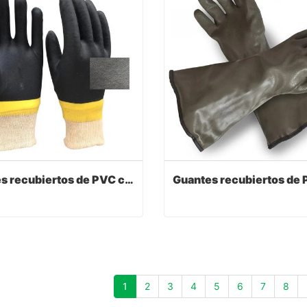
Guantes recubiertos de PVC con color negro
Guantes recubiertos de PVC con color negro
act Now
Contact Now
1
2
3
4
5
6
7
8