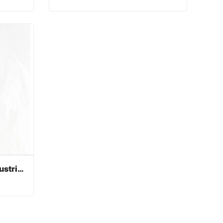
Guantes de PVC de alta resistencia
Operación de pesca de protección química de servicio pesado Guantes de PVC
Contact Now
Guantes rojos de pvc industrial de trabajo pesado
Guantes rojos de pvc industrial de trabajo pesado