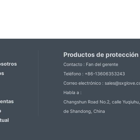
Productos de protección
osotros
Contacto :
Fan del gerente
os
Teléfono :
+86-13606353243
Correo electrónico :
sales@sxglove.
Habla a :
ventas
Changshun Road No.2, calle Yuqiuhu,
o
de Shandong, China
tual