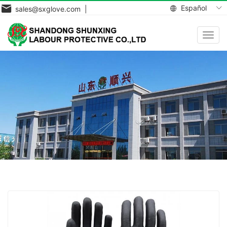
Español
sales@sxglove.com |
Toggl
navig