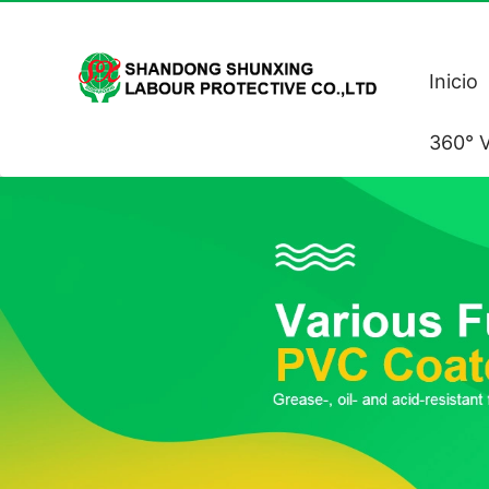
Inicio
360° V