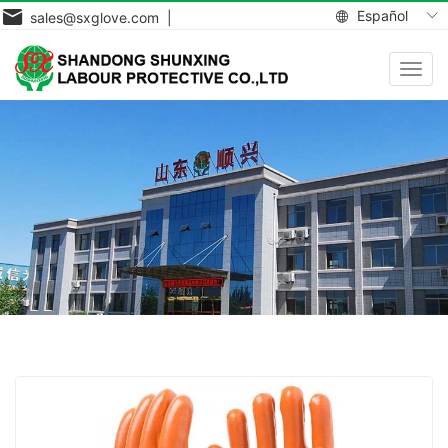
Español
sales@sxglove.com |
Toggl
navig