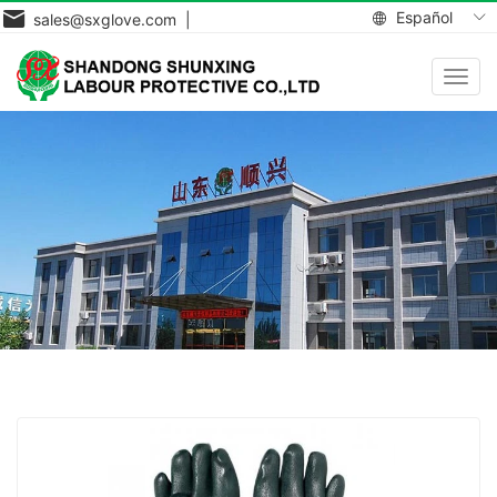
Español
sales@sxglove.com |
Toggl
navig