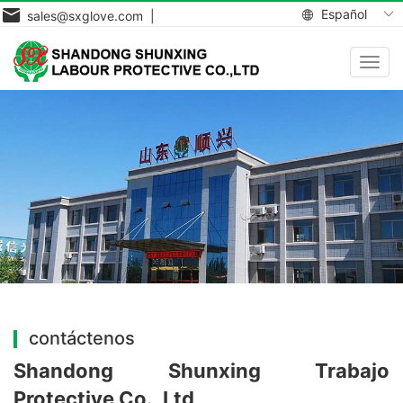
Español
sales@sxglove.com |
Toggl
navig
contáctenos
Shandong Shunxing Trabajo
Protective Co., Ltd