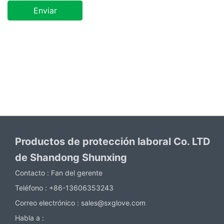
Enviar
Productos de protección laboral Co. LTD
de Shandong Shunxing
Contacto :
Fan del gerente
Teléfono :
+86-13606353243
Correo electrónico :
sales@sxglove.com
Habla a :