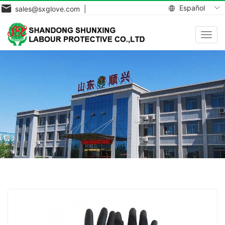
Español
sales@sxglove.com |
Toggl
navig