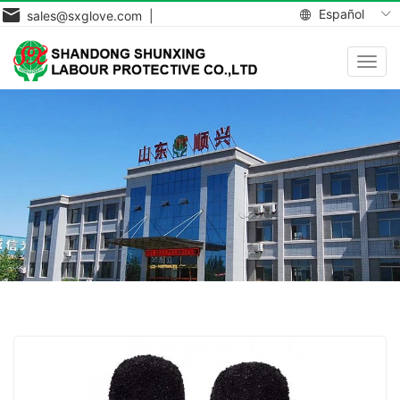
Español
sales@sxglove.com |
Toggl
navig