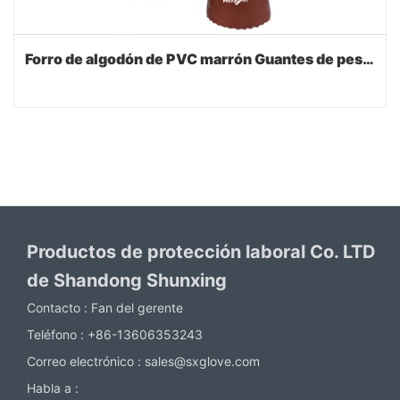
Forro de algodón de PVC marrón Guantes de pescado Sandy Finish
Productos de protección laboral Co. LTD
de Shandong Shunxing
Contacto :
Fan del gerente
Teléfono :
+86-13606353243
Correo electrónico :
sales@sxglove.com
Habla a :