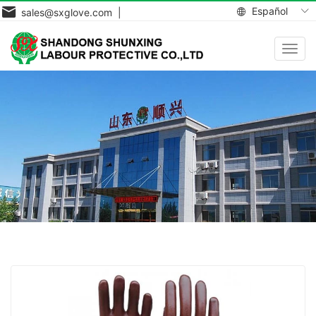
Español
sales@sxglove.com |
Toggl
navig