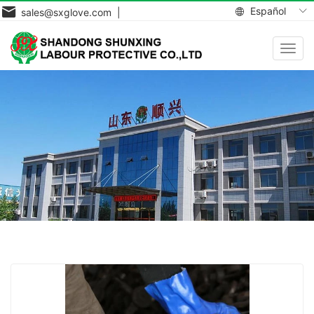
Español
sales@sxglove.com |
Toggl
navig