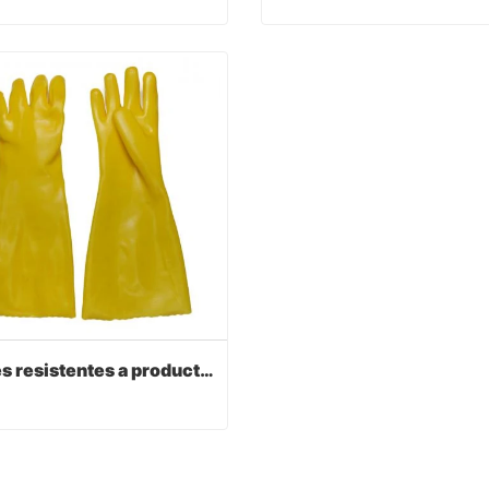
Guantes recubiertos de PVC con color amarillo
act Now
Contact Now
Guantes resistentes a productos químicos de pvc amarillo
Guantes resistentes a productos químicos de pvc amarillo
act Now