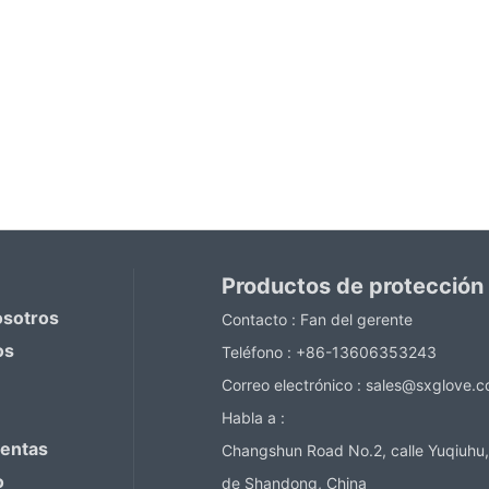
Productos de protección
osotros
Contacto :
Fan del gerente
os
Teléfono :
+86-13606353243
Correo electrónico :
sales@sxglove.
Habla a :
ventas
Changshun Road No.2, calle Yuqiuhu,
o
de Shandong, China