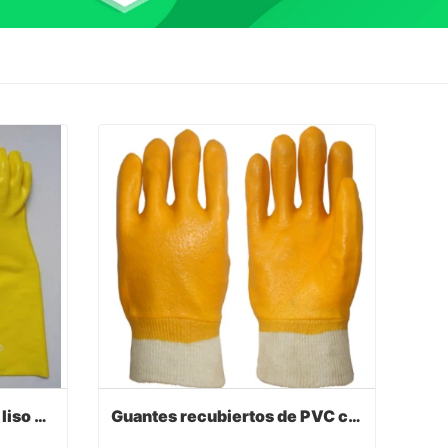
Guantes de PVC amarillo liso acabado liso lino de algodón 60cm
Guantes recubiertos de PVC con color amarillo