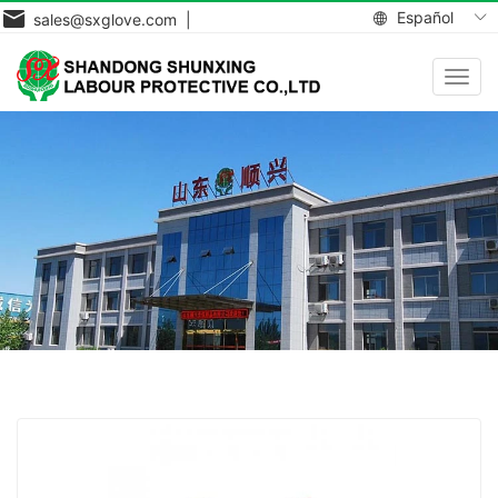
Español
sales@sxglove.com |
Toggl
navig