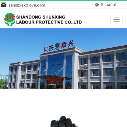
Español
sales@sxglove.com |
Toggl
navig