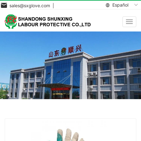
Español
sales@sxglove.com |
Toggl
navig