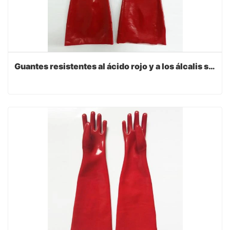
Guantes resistentes al ácido rojo y a los álcalis sumergidos en pvc