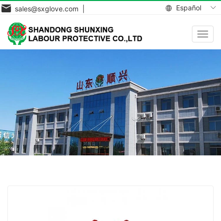
Español
sales@sxglove.com |
Toggl
navig