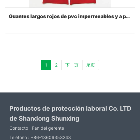
Guantes largos rojos de pvc impermeables y a prueba de aceite
1
2
下一页
尾页
Productos de protección laboral Co. LTD
de Shandong Shunxing
Contacto :
Fan del gerente
Teléfono :
+86-13606353243