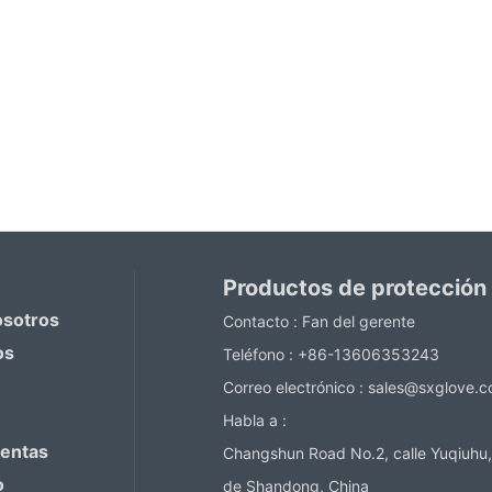
Productos de protección
osotros
Contacto :
Fan del gerente
os
Teléfono :
+86-13606353243
Correo electrónico :
sales@sxglove.
Habla a :
ventas
Changshun Road No.2, calle Yuqiuhu,
o
de Shandong, China