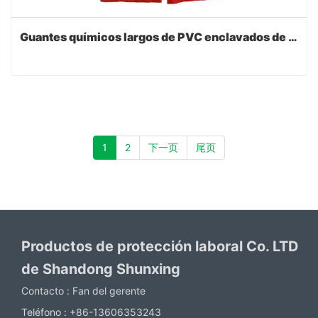
Guantes químicos largos de PVC enclavados de revestimiento de acabado liso
1
2
下一页
尾页
Productos de protección laboral Co. LTD
de Shandong Shunxing
Contacto :
Fan del gerente
Teléfono :
+86-13606353243