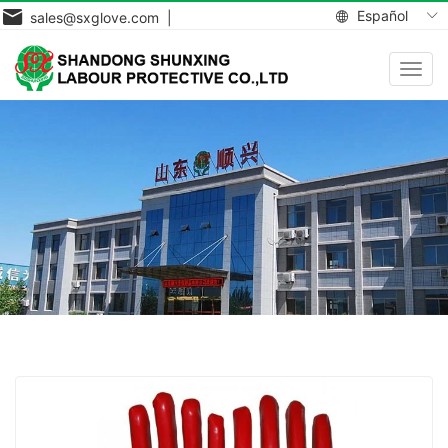
Español
sales@sxglove.com |
Toggl
navig