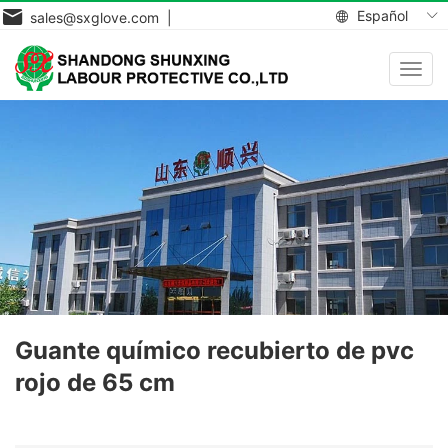
Español
sales@sxglove.com |
Toggl
navig
Guante químico recubierto de pvc
rojo de 65 cm