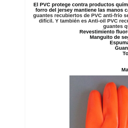
El PVC protege contra productos quími
forro del jersey mantiene las manos c
guantes recubiertos de PVC anti-frío s
difícil. Y también es Anti-oil PVC r
guantes q
Revestimiento fluor
Manguito de se
Espuma 
Guan
To
Ma