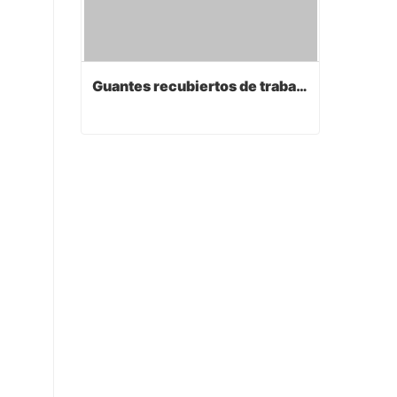
Guantes recubiertos de trabajo de PVC
Guantes recubiertos de trabajo de PVC
Contact Now