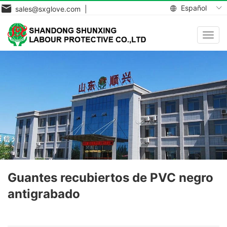
Español
sales@sxglove.com |
Toggl
navig
Guantes recubiertos de PVC negro
antigrabado