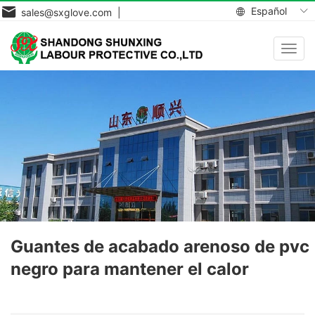
Español
sales@sxglove.com |
Toggl
navig
Guantes de acabado arenoso de pvc
negro para mantener el calor