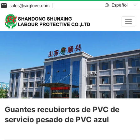
Español
sales@sxglove.com |
Toggl
navig
Guantes recubiertos de PVC de
servicio pesado de PVC azul