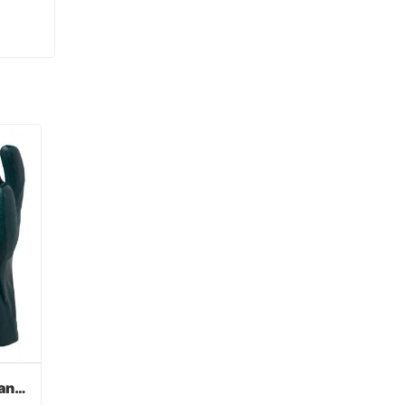
Verde PVC recubierto guantes acabado sandy