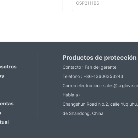
GSP2111BS
Guantes recubiertos de trabajo de PVC
ntact Now
Contact Now
Productos de protección
osotros
Contacto :
Fan del gerente
os
Teléfono :
+86-13606353243
Correo electrónico :
sales@sxglove.
Habla a :
ventas
Changshun Road No.2, calle Yuqiuhu,
o
de Shandong, China
tual