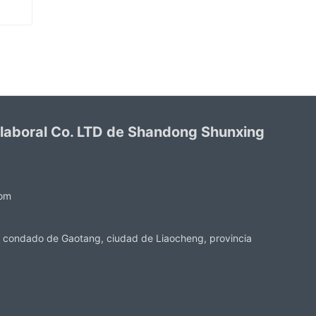
Verde PVC recubierto guantes acabado sandy
 laboral Co. LTD de Shandong Shunxing
com
 condado de Gaotang, ciudad de Liaocheng, provincia