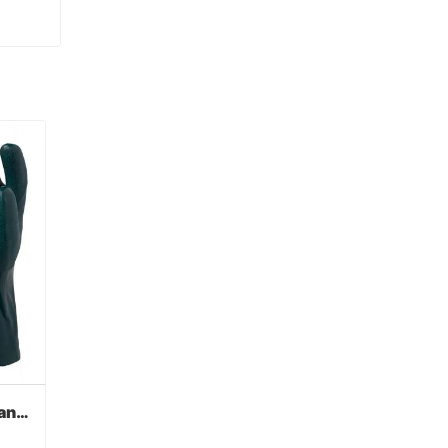
Verde PVC recubierto guantes acabado sandy