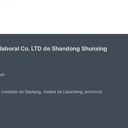
Verde PVC recubierto guantes acabado sandy
 laboral Co. LTD de Shandong Shunxing
com
 condado de Gaotang, ciudad de Liaocheng, provincia