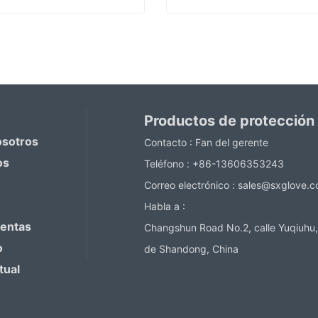
Guantes recubiertos de trabajo de PVC
ntact Now
Contact Now
Productos de protección
osotros
Contacto :
Fan del gerente
os
Teléfono :
+86-13606353243
Correo electrónico :
sales@sxglove.
Habla a :
ventas
Changshun Road No.2, calle Yuqiuhu,
o
de Shandong, China
tual