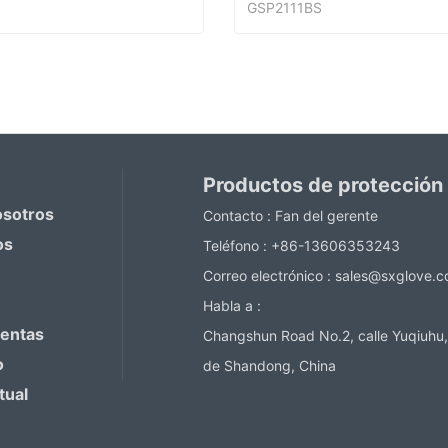
GSP2111BS
Guantes recubiertos de trabajo de PVC
ntact Now
Contact Now
Productos de protección
osotros
Contacto :
Fan del gerente
os
Teléfono :
+86-13606353243
Correo electrónico :
sales@sxglove.
Habla a :
ventas
Changshun Road No.2, calle Yuqiuhu,
o
de Shandong, China
tual