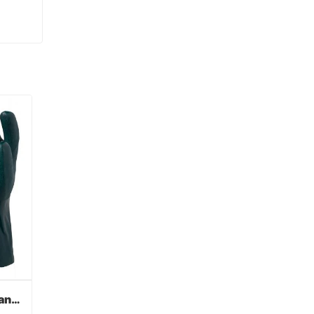
Verde PVC recubierto guantes acabado sandy