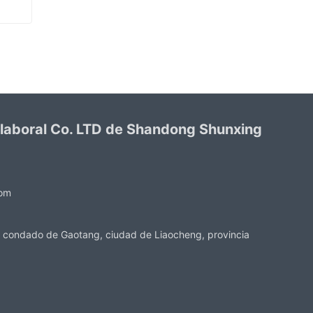
Verde PVC recubierto guantes acabado sandy
 laboral Co. LTD de Shandong Shunxing
com
 condado de Gaotang, ciudad de Liaocheng, provincia