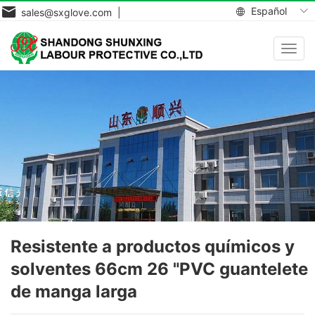
Español
sales@sxglove.com |
Toggl
navig
Resistente a productos químicos y
solventes 66cm 26 "PVC guantelete
de manga larga