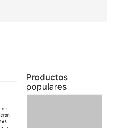
Productos
populares
lido.
berán
tes
e los