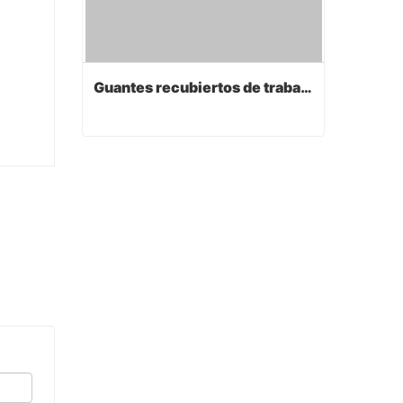
Guantes recubiertos de trabajo de PVC
Guantes recubiertos de trabajo de PVC
Contact Now