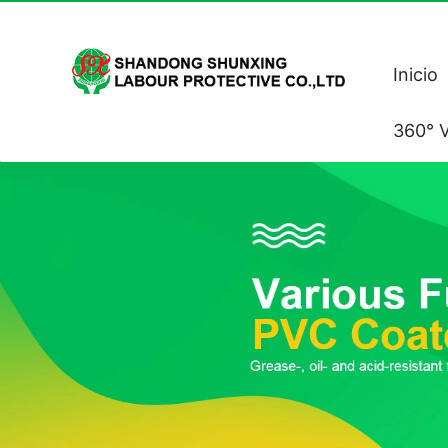
Inicio
360° V