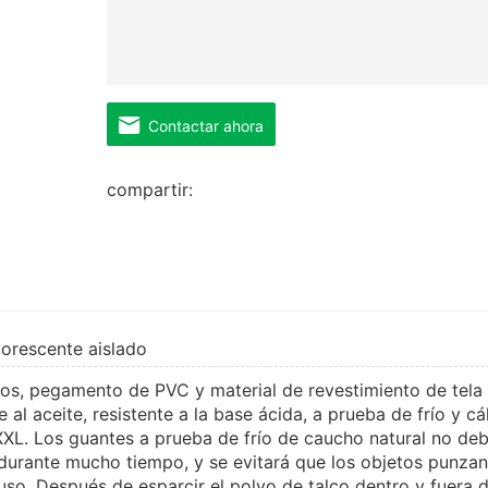
Contactar ahora
compartir:
uorescente aislado
os, pegamento de PVC y material de revestimiento de tela
 al aceite, resistente a la base ácida, a prueba de frío y cá
XXL. Los guantes a prueba de frío de caucho natural no de
e durante mucho tiempo, y se evitará que los objetos punzan
uso. Después de esparcir el polvo de talco dentro y fuera d