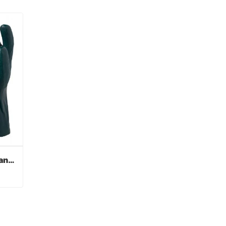
Verde PVC recubierto guantes acabado sandy
Verde PVC recubierto guantes acabado sandy