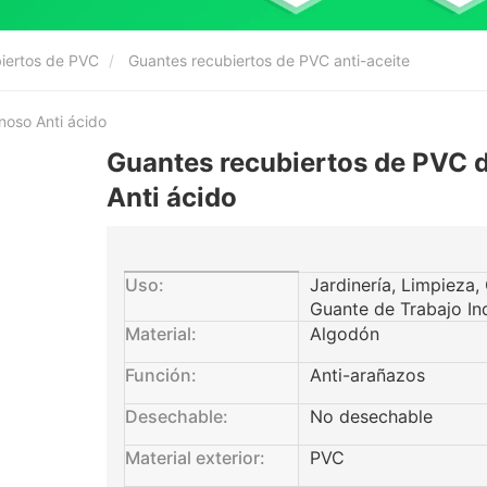
biertos de PVC
Guantes recubiertos de PVC anti-aceite
oso Anti ácido
Guantes recubiertos de PVC 
Anti ácido
Uso:
Jardinería, Limpieza,
Guante de Trabajo Ind
Material:
Algodón
Función:
Anti-arañazos
Desechable:
No desechable
Material exterior:
PVC