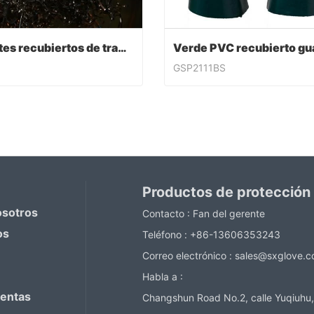
Guantes recubiertos de trabajo de PVC
GSP2111BS
Guantes recubiertos de trabajo de PVC
ntact Now
Contact Now
Productos de protección
osotros
Contacto :
Fan del gerente
os
Teléfono :
+86-13606353243
Correo electrónico :
sales@sxglove.
Habla a :
ventas
Changshun Road No.2, calle Yuqiuhu,