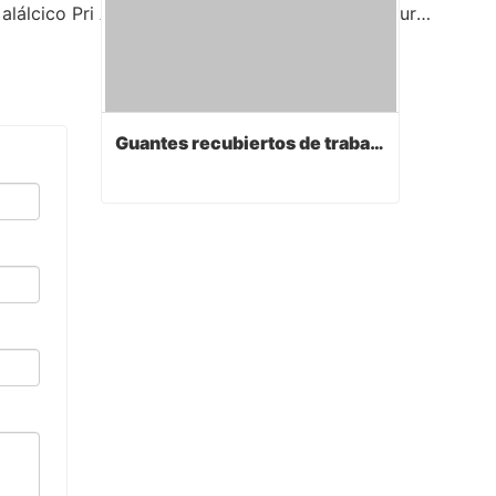
Siguiente entrada siguiente : Guantes de seguridad impermeables recubiertos de PVC resistentes al aceite alálcico Pri Acid con guantes de trabajo de seguridad con forro de algodón
Guantes recubiertos de trabajo de PVC
Guantes recubiertos de trabajo de PVC
Contact Now