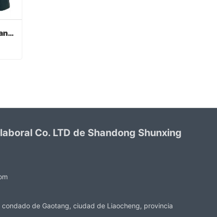
Verde PVC recubierto guantes acabado sandy
Verde PVC recubierto guantes acabado sandy
 laboral Co. LTD de Shandong Shunxing
com
 condado de Gaotang, ciudad de Liaocheng, provincia