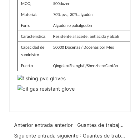
MOQ:
500dozen
Colo
,
Material:
70% pvc
30% algodón
Ta
Forro
Algodón o polialgodón
Pes
Característica:
Resistente al aceite, antiácido y álcali
Cert
Capacidad de
50000 Docenas / Docenas por Mes
Deta
suministro
emb
Puerto
Qingdao/Shanghái/Shenzhen/Cantón
Anterior entrada anterior : Guantes de trabajo recubiertos de pvc rojo oscuro con acabado liso
Siguiente entrada siguiente : Guantes de trabajo resistentes al aceite de pvc rojo oscuro guantes personales 35cm