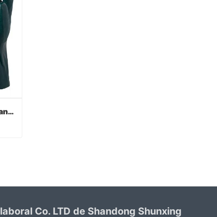
Verde PVC recubierto guantes acabado sandy
Verde PVC recubierto guantes acabado sandy
 laboral Co. LTD de Shandong Shunxing