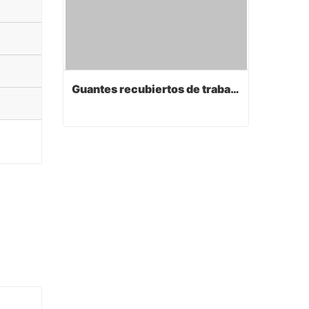
Guantes recubiertos de trabajo de PVC
Guantes recubiertos de trabajo de PVC
Contact Now