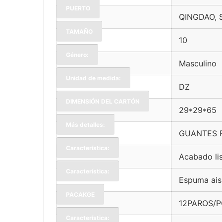
PUERTO
QINGDAO,
TAMAÑO
10
Género:
Masculino
Unidad de medida:
DZ
DIMENSIÓN DEL CARTÓN
29*29*65
Más detalles:
GUANTES 
Característica:
Acabado li
Característica:
Espuma ais
PACAKGE
12PAROS/
Característica: