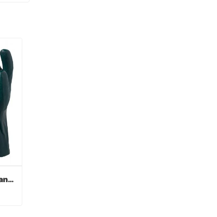
Verde PVC recubierto guantes acabado sandy
Verde PVC recubierto guantes acabado sandy