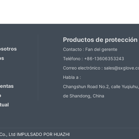
ntact Now
Contact Now
Productos de protección
osotros
Contacto :
Fan del gerente
os
Teléfono :
+86-13606353243
Correo electrónico :
sales@sxglove.
Habla a :
ventas
Changshun Road No.2, calle Yuqiuhu,
o
de Shandong, China
tual
Co., Ltd
IMPULSADO POR HUAZHI