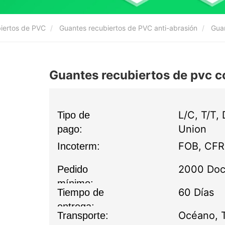
biertos de PVC
Guantes recubiertos de PVC anti-abrasión
Guan
Guantes recubiertos de pvc 
L/C, T/T,
Tipo de
Union
pago:
FOB, CFR,
Incoterm:
2000 Do
Pedido
mínimo:
60 Días
Tiempo de
entrega:
Océano, T
Transporte: