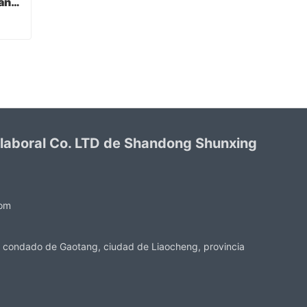
Verde PVC recubierto guantes acabado sandy
Verde PVC recubierto guantes acabado sandy
 laboral Co. LTD de Shandong Shunxing
com
 condado de Gaotang, ciudad de Liaocheng, provincia