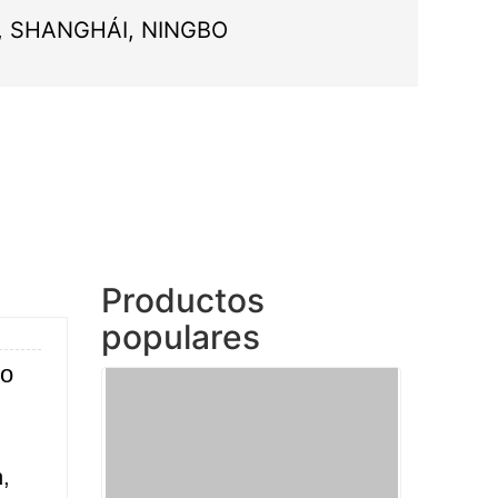
, SHANGHÁI, NINGBO
Productos
populares
ño
,