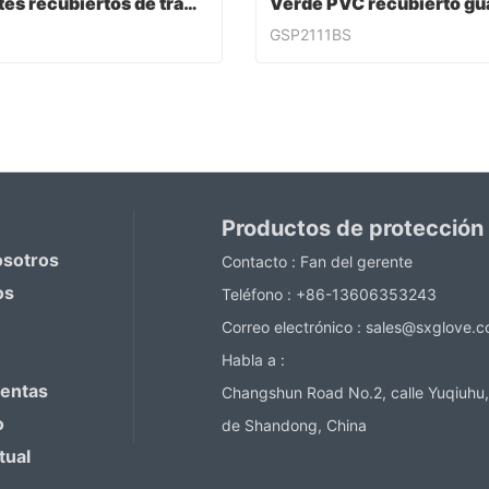
Guantes recubiertos de trabajo de PVC
GSP2111BS
Guantes recubiertos de trabajo de PVC
ntact Now
Contact Now
Productos de protección
osotros
Contacto :
Fan del gerente
os
Teléfono :
+86-13606353243
Correo electrónico :
sales@sxglove.
Habla a :
ventas
Changshun Road No.2, calle Yuqiuhu,
o
de Shandong, China
tual