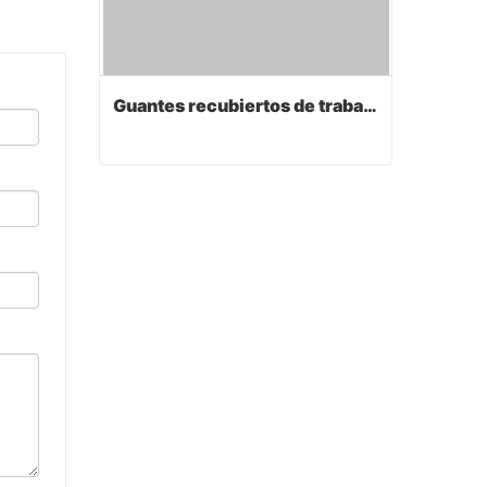
Guantes recubiertos de trabajo de PVC
Guantes recubiertos de trabajo de PVC
Contact Now