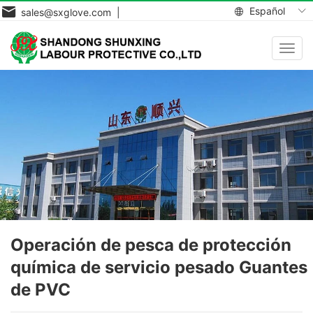
Español
sales@sxglove.com |
Toggl
navig
Operación de pesca de protección
química de servicio pesado Guantes
de PVC