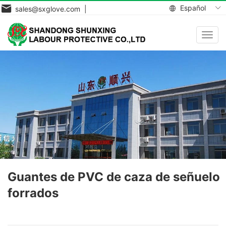
Español
sales@sxglove.com |
Toggl
navig
Guantes de PVC de caza de señuelo
forrados