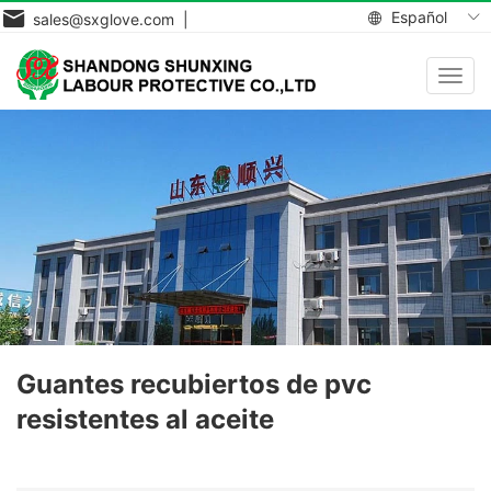
Español
sales@sxglove.com |
Toggl
navig
Guantes recubiertos de pvc
resistentes al aceite