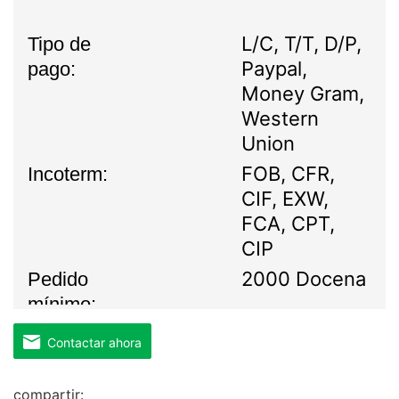
L/C, T/T, D/P,
Tipo de
Paypal,
pago:
Money Gram,
Western
Union
FOB, CFR,
Incoterm:
CIF, EXW,
FCA, CPT,
CIP
2000 Docena
Pedido
mínimo:
60 Días
Tiempo de
entrega:
Contactar ahora
Océano,
Transporte:
Tierra, Aire
compartir: