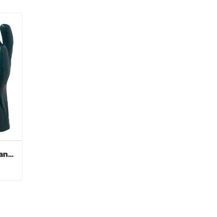
Verde PVC recubierto guantes acabado sandy
Verde PVC recubierto guantes acabado sandy