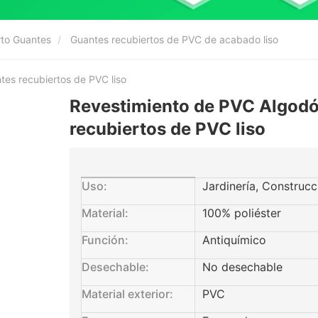
rto Guantes
Guantes recubiertos de PVC de acabado liso
es recubiertos de PVC liso
Revestimiento de PVC Algodó
recubiertos de PVC liso
Uso:
Jardinería, Construcc
Material:
100% poliéster
Función:
Antiquímico
Desechable:
No desechable
Material exterior:
PVC