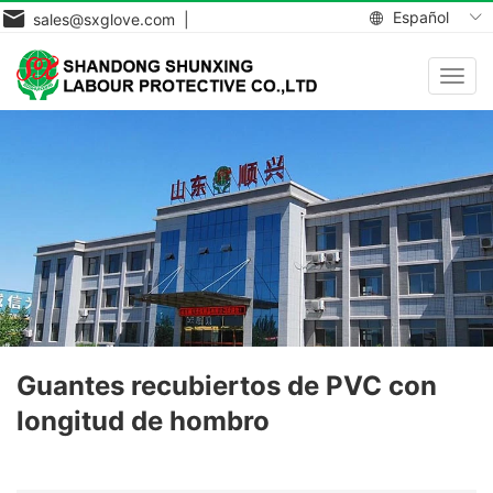
Español
sales@sxglove.com |
Toggl
navig
Guantes recubiertos de PVC con
longitud de hombro