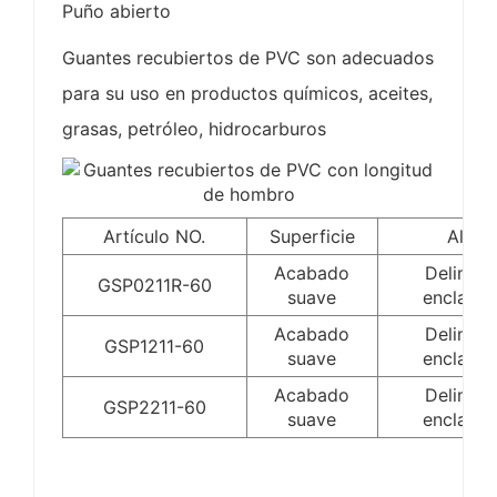
Puño abierto
Guantes recubiertos de PVC son adecuados
para su uso en productos químicos, aceites,
grasas, petróleo, hidrocarburos
Artículo NO.
Superficie
Aline
Acabado
Delinea
GSP0211R-60
suave
enclava
Acabado
Delinea
GSP1211-60
suave
enclava
Acabado
Delinea
GSP2211-60
suave
enclava