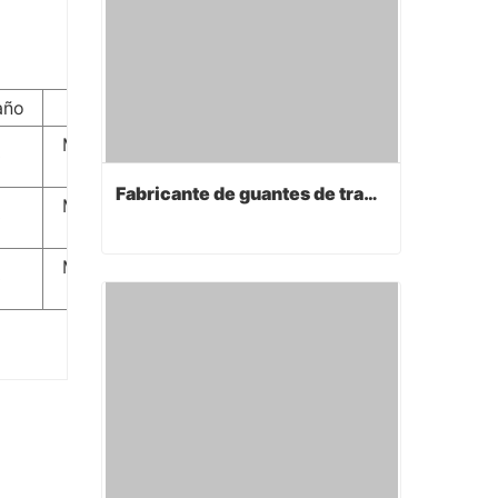
año
Brazalete
Muñeca de
0
punto
Fabricante de guantes de trabajo
Muñeca de
0
punto
Muñeca de
Fabricante de guantes de trabajo
0
punto
Contact Now