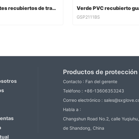
Guantes recubiertos de trabajo de PVC
GSP2111BS
Guantes recubiertos de trabajo de PVC
ntact Now
Contact Now
Productos de protección
osotros
Contacto :
Fan del gerente
os
Teléfono :
+86-13606353243
Correo electrónico :
sales@sxglove.
Habla a :
ventas
Changshun Road No.2, calle Yuqiuhu,
o
de Shandong, China
tual