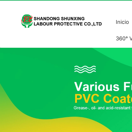
Inicio
360° V