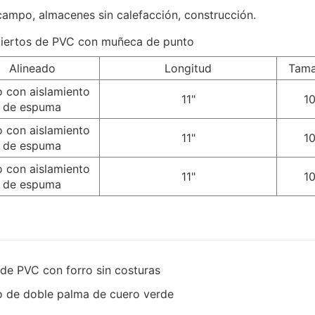
y campo, almacenes sin calefacción, construcción.
Alineado
Longitud
Tam
o con aislamiento
11"
1
de espuma
o con aislamiento
11"
1
de espuma
o con aislamiento
11"
1
de espuma
 de PVC con forro sin costuras
jo de doble palma de cuero verde