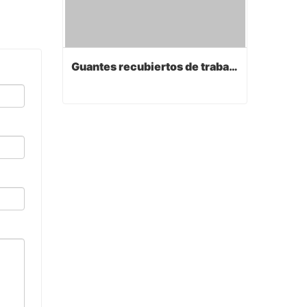
Guantes recubiertos de trabajo de PVC
Guantes recubiertos de trabajo de PVC
Contact Now