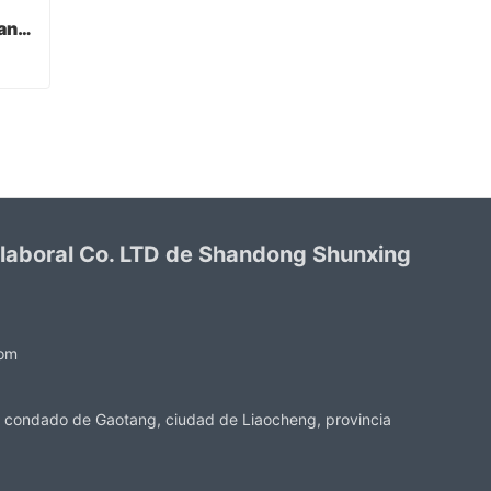
Verde PVC recubierto guantes acabado sandy
Verde PVC recubierto guantes acabado sandy
 laboral Co. LTD de Shandong Shunxing
com
 condado de Gaotang, ciudad de Liaocheng, provincia