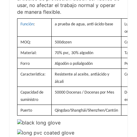
usar, no afectar el trabajo normal y operar
de manera flexible.
Función
:
a prueba de agua, anti-ácido-base
Lugar 
origen:
MOQ:
500dozen
Color:
,
Material:
70% pvc
30% algodón
Tamañ
Forro
Algodón o polialgodón
Peso:
Característica:
Resistente al aceite, antiácido y
Certifi
álcali
Capacidad de
50000 Docenas / Docenas por Mes
Detalle
suministro
embala
Puerto
Qingdao/Shanghái/Shenzhen/Cantón