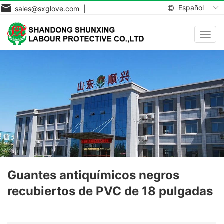
Español
sales@sxglove.com |
Toggl
navig
Guantes antiquímicos negros
recubiertos de PVC de 18 pulgadas