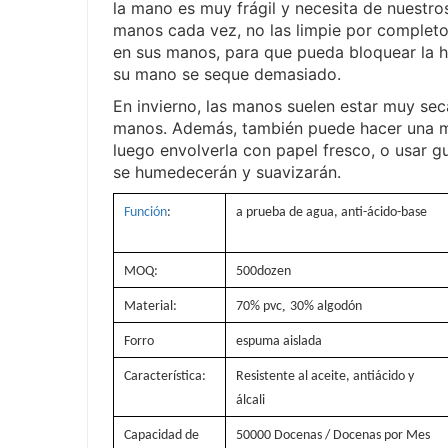
la mano es muy frágil y necesita de nuestr
manos cada vez, no las limpie por complet
en sus manos, para que pueda bloquear la h
su mano se seque demasiado.
En invierno, las manos suelen estar muy sec
manos. Además, también puede hacer una m
luego envolverla con papel fresco, o usar 
se humedecerán y suavizarán.
Función
:
a prueba de agua, anti-ácido-base
MOQ:
500dozen
,
Material:
70% pvc
30% algodón
Forro
espuma aislada
Característica:
Resistente al aceite, antiácido y
álcali
Capacidad de
50000 Docenas / Docenas por Mes