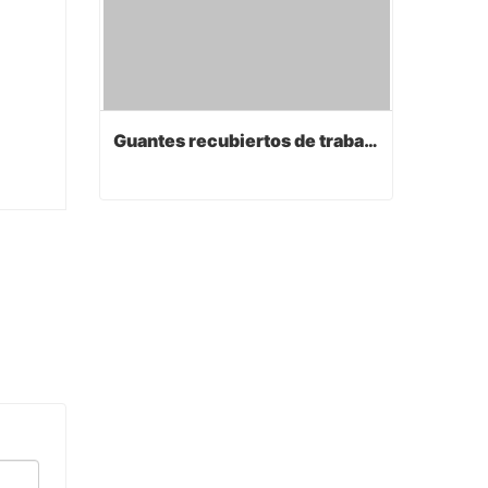
Guantes recubiertos de trabajo de PVC
Guantes recubiertos de trabajo de PVC
Contact Now