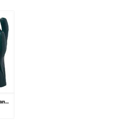
Verde PVC recubierto guantes acabado sandy
Verde PVC recubierto guantes acabado sandy