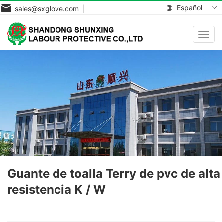
Español
sales@sxglove.com |
Toggl
navig
Guante de toalla Terry de pvc de alta
resistencia K / W