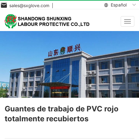
Español
sales@sxglove.com |
Toggl
navig
Guantes de trabajo de PVC rojo
totalmente recubiertos