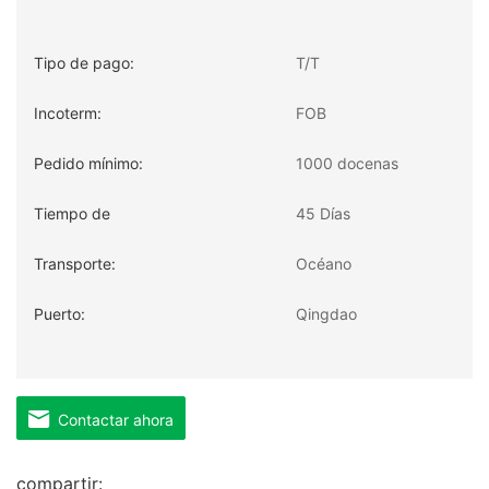
Tipo de pago:
T/T
Incoterm:
FOB
Pedido mínimo:
1000 docenas
Tiempo de
45 Días
entrega:
Transporte:
Océano
Puerto:
Qingdao
Contactar ahora
compartir: