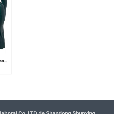
Verde PVC recubierto guantes acabado sandy
Verde PVC recubierto guantes acabado sandy
 laboral Co. LTD de Shandong Shunxing