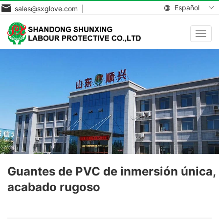
Español
sales@sxglove.com |
Toggl
navig
Guantes de PVC de inmersión única,
acabado rugoso