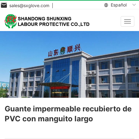
Español
sales@sxglove.com |
Toggl
navig
Guante impermeable recubierto de
PVC con manguito largo